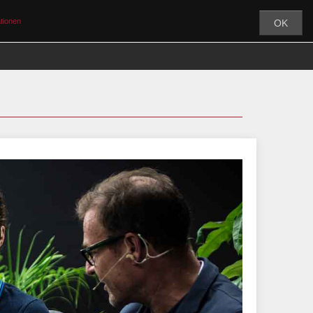
tionen
OK
MY CEF
ÜBER UNS
PARTNER