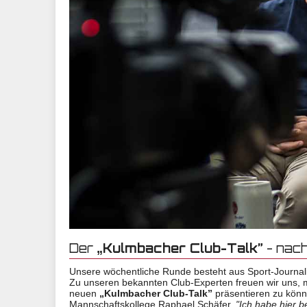
Der
„Kulmbacher Club-Talk”
- nach
Unsere wöchentliche Runde besteht aus Sport-Journal
Zu unseren bekannten Club-Experten freuen wir uns, m
neuen
„Kulmbacher Club-Talk”
präsentieren zu könn
Mannschaftskollege Raphael Schäfer,
"Ich habe hier b