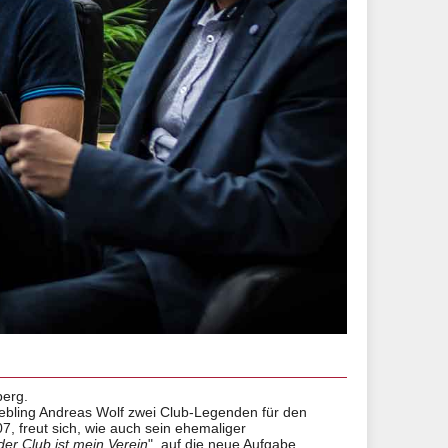
berg.
ebling Andreas Wolf zwei Club-Legenden für den
, freut sich, wie auch sein ehemaliger
der Club ist mein Verein
", auf die neue Aufgabe.