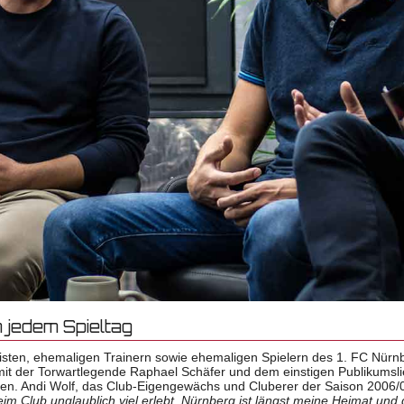
 jedem Spieltag
isten, ehemaligen Trainern sowie ehemaligen Spielern des 1. FC Nürn
it der Torwartlegende Raphael Schäfer und dem einstigen Publikumsli
en. Andi Wolf, das Club-Eigengewächs und Cluberer der Saison 2006/07
eim Club unglaublich viel erlebt. Nürnberg ist längst meine Heimat und 